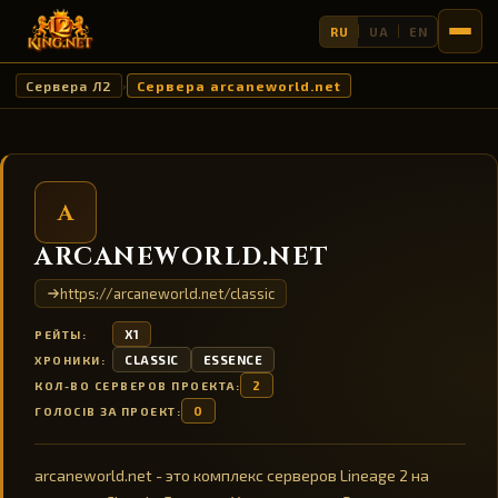
RU
UA
EN
Сервера Л2
Сервера arcaneworld.net
›
A
ARCANEWORLD.NET
https://arcaneworld.net/classic
X1
РЕЙТЫ:
CLASSIC
ESSENCE
ХРОНИКИ:
2
КОЛ-ВО СЕРВЕРОВ ПРОЕКТА:
0
ГОЛОСІВ ЗА ПРОЕКТ:
arcaneworld.net - это комплекс серверов Lineage 2 на