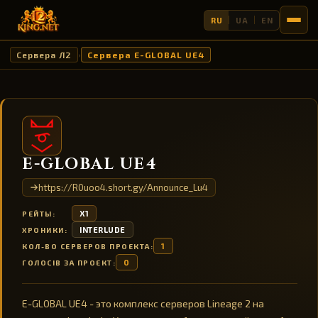
RU
UA
EN
Сервера Л2
Сервера E-GLOBAL UE4
›
E-GLOBAL UE4
https://R0uoo4.short.gy/Announce_Lu4
X1
РЕЙТЫ:
INTERLUDE
ХРОНИКИ:
1
КОЛ-ВО СЕРВЕРОВ ПРОЕКТА:
0
ГОЛОСІВ ЗА ПРОЕКТ:
E-GLOBAL UE4 - это комплекс серверов Lineage 2 на