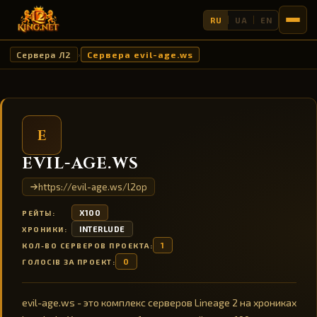
RU
UA
EN
Сервера Л2
Сервера evil-age.ws
›
E
EVIL-AGE.WS
https://evil-age.ws/l2op
X100
РЕЙТЫ:
INTERLUDE
ХРОНИКИ:
1
КОЛ-ВО СЕРВЕРОВ ПРОЕКТА:
0
ГОЛОСІВ ЗА ПРОЕКТ:
evil-age.ws - это комплекс серверов Lineage 2 на хрониках