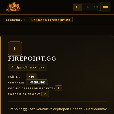
RU
UA
EN
Сервера Л2
Сервера Firepoint.gg
›
F
FIREPOINT.GG
https://Firepoint.gg
X50
РЕЙТЫ:
INTERLUDE
ХРОНИКИ:
1
КОЛ-ВО СЕРВЕРОВ ПРОЕКТА:
0
ГОЛОСІВ ЗА ПРОЕКТ:
Firepoint.gg - это комплекс серверов Lineage 2 на хрониках