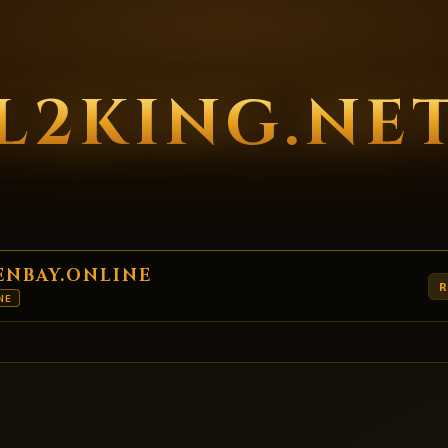
L2KING.NE
ENBAY.ONLINE
R
NE