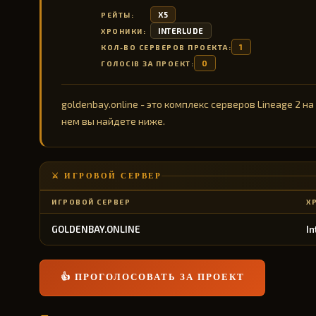
X5
РЕЙТЫ:
INTERLUDE
ХРОНИКИ:
1
КОЛ-ВО СЕРВЕРОВ ПРОЕКТА:
0
ГОЛОСІВ ЗА ПРОЕКТ:
goldenbay.online - это комплекс серверов Lineage 2 н
нем вы найдете ниже.
⚔️ ИГРОВОЙ СЕРВЕР
ИГРОВОЙ СЕРВЕР
Х
GOLDENBAY.ONLINE
In
👍 ПРОГОЛОСОВАТЬ ЗА ПРОЕКТ