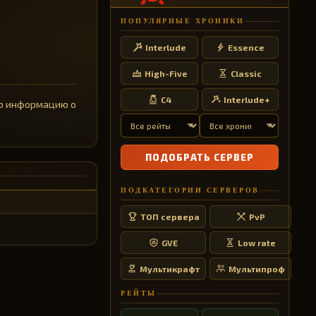
ПОПУЛЯРНЫЕ ХРОНИКИ
Interlude
Essence
High-Five
Classic
C4
Interlude+
ную информацию о
ПОДОБРАТЬ СЕРВЕР
ПОДКАТЕГОРИИ СЕРВЕРОВ
ТОП сервера
PvP
GVE
Low rate
Мультикрафт
Мультипроф
РЕЙТЫ