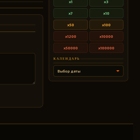
x1
x3
x7
x10
x50
x100
x1200
x10000
x50000
x100000
КАЛЕНДАРЬ
Выбор даты