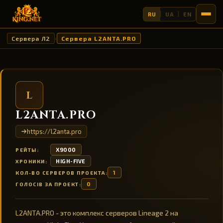
RU
UA
EN
Сервера Л2
Сервера L2ANTA.PRO
›
L
L2ANTA.PRO
https://l2anta.pro
X9000
РЕЙТЫ:
HIGH-FIVE
ХРОНИКИ:
1
КОЛ-ВО СЕРВЕРОВ ПРОЕКТА:
0
ГОЛОСІВ ЗА ПРОЕКТ:
L2ANTA.PRO - это комплекс серверов Lineage 2 на