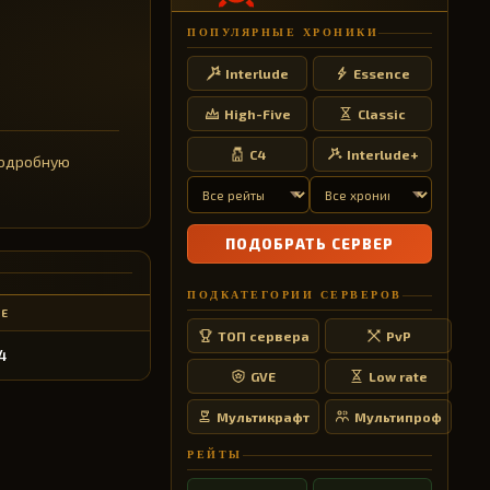
ПОПУЛЯРНЫЕ ХРОНИКИ
Interlude
Essence
High-Five
Classic
C4
Interlude+
 Подробную
ПОДОБРАТЬ СЕРВЕР
ПОДКАТЕГОРИИ СЕРВЕРОВ
Е
ТОП сервера
PvP
4
GVE
Low rate
Мультикрафт
Мультипроф
РЕЙТЫ