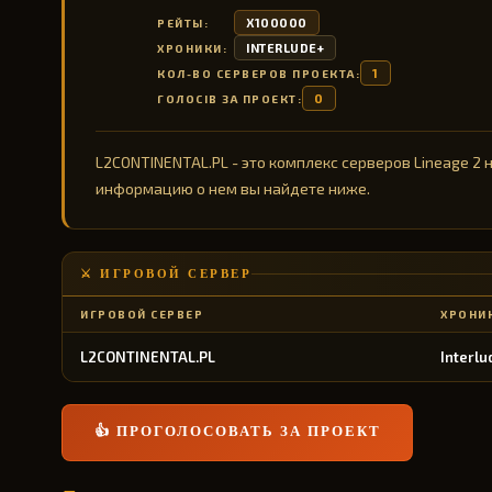
X100000
РЕЙТЫ:
INTERLUDE+
ХРОНИКИ:
1
КОЛ-ВО СЕРВЕРОВ ПРОЕКТА:
0
ГОЛОСІВ ЗА ПРОЕКТ:
L2CONTINENTAL.PL - это комплекс серверов Lineage 2 н
информацию о нем вы найдете ниже.
⚔️ ИГРОВОЙ СЕРВЕР
ИГРОВОЙ СЕРВЕР
ХРОНИ
L2CONTINENTAL.PL
Interlu
👍 ПРОГОЛОСОВАТЬ ЗА ПРОЕКТ