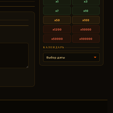
x1
x3
x7
x10
x50
x100
x1200
x10000
x50000
x100000
КАЛЕНДАРЬ
Выбор даты