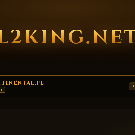
L2KING.NE
NTINENTAL.PL
R
PL