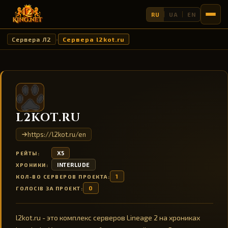
RU
UA
EN
Сервера Л2
Сервера l2kot.ru
›
L2KOT.RU
https://l2kot.ru/en
X5
РЕЙТЫ:
INTERLUDE
ХРОНИКИ:
1
КОЛ-ВО СЕРВЕРОВ ПРОЕКТА:
0
ГОЛОСІВ ЗА ПРОЕКТ:
l2kot.ru - это комплекс серверов Lineage 2 на хрониках