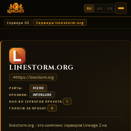
RU
UA
EN
Сервера Л2
Сервера linestorm.org
›
LINESTORM.ORG
https://linestorm.org
X1200
РЕЙТЫ:
INTERLUDE
ХРОНИКИ:
1
КОЛ-ВО СЕРВЕРОВ ПРОЕКТА:
0
ГОЛОСІВ ЗА ПРОЕКТ:
linestorm.org - это комплекс серверов Lineage 2 на