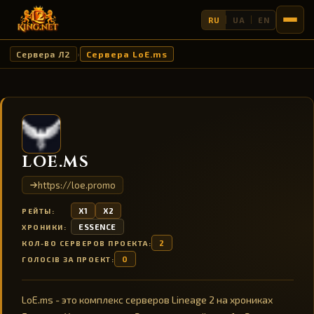
RU
UA
EN
Сервера Л2
Сервера LoE.ms
›
LOE.MS
https://loe.promo
X1
X2
РЕЙТЫ:
ESSENCE
ХРОНИКИ:
2
КОЛ-ВО СЕРВЕРОВ ПРОЕКТА:
0
ГОЛОСІВ ЗА ПРОЕКТ:
LoE.ms - это комплекс серверов Lineage 2 на хрониках