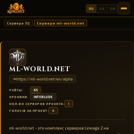
RU
UA
EN
Сервера Л2
Сервера ml-world.net
›
ML-WORLD.NET
https://ml-world.net/en/alpha
X5
РЕЙТЫ:
INTERLUDE
ХРОНИКИ:
1
КОЛ-ВО СЕРВЕРОВ ПРОЕКТА:
0
ГОЛОСІВ ЗА ПРОЕКТ:
ml-world.net - это комплекс серверов Lineage 2 на