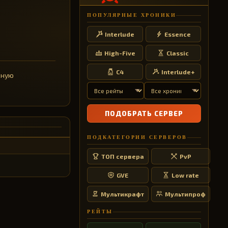
ПОПУЛЯРНЫЕ ХРОНИКИ
Interlude
Essence
High-Five
Classic
C4
Interlude+
бную
ПОДОБРАТЬ СЕРВЕР
ПОДКАТЕГОРИИ СЕРВЕРОВ
ТОП сервера
PvP
GVE
Low rate
Мультикрафт
Мультипроф
РЕЙТЫ