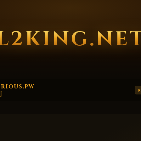
L2KING.NE
ERIOUS.PW
R