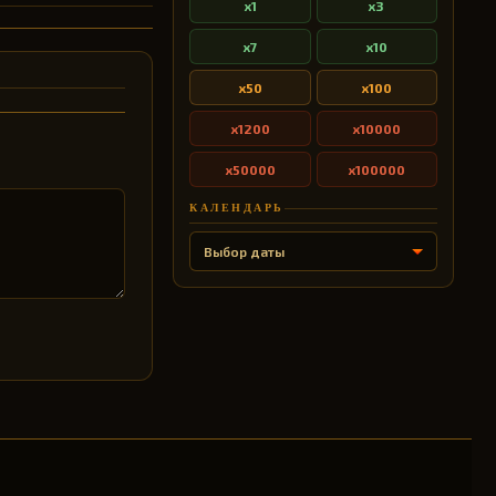
x1
x3
x7
x10
x50
x100
x1200
x10000
x50000
x100000
КАЛЕНДАРЬ
Выбор даты