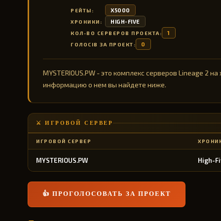
X5000
РЕЙТЫ:
HIGH-FIVE
ХРОНИКИ:
1
КОЛ-ВО СЕРВЕРОВ ПРОЕКТА:
0
ГОЛОСІВ ЗА ПРОЕКТ:
MYSTERIOUS.PW - это комплекс серверов Lineage 2 на х
информацию о нем вы найдете ниже.
⚔️ ИГРОВОЙ СЕРВЕР
ИГРОВОЙ СЕРВЕР
ХРОНИ
MYSTERIOUS.PW
High-F
👍 ПРОГОЛОСОВАТЬ ЗА ПРОЕКТ