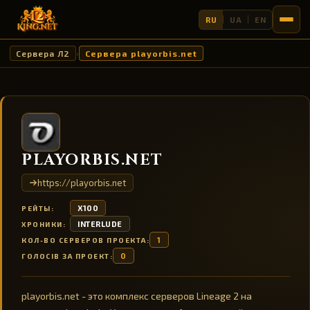
RU
UA
EN
Сервера Л2
Сервера playorbis.net
›
PLAYORBIS.NET
https://playorbis.net
X100
РЕЙТЫ:
INTERLUDE
ХРОНИКИ:
1
КОЛ-ВО СЕРВЕРОВ ПРОЕКТА:
0
ГОЛОСІВ ЗА ПРОЕКТ:
playorbis.net - это комплекс серверов Lineage 2 на