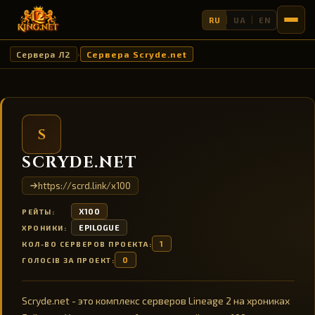
RU
UA
EN
Сервера Л2
Сервера Scryde.net
›
S
SCRYDE.NET
https://scrd.link/x100
X100
РЕЙТЫ:
EPILOGUE
ХРОНИКИ:
1
КОЛ-ВО СЕРВЕРОВ ПРОЕКТА:
0
ГОЛОСІВ ЗА ПРОЕКТ:
Scryde.net - это комплекс серверов Lineage 2 на хрониках