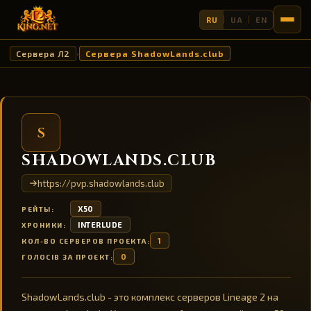
RU
UA
EN
Сервера Л2
Сервера ShadowLands.club
›
S
SHADOWLANDS.CLUB
https://pvp.shadowlands.club
X50
РЕЙТЫ:
INTERLUDE
ХРОНИКИ:
1
КОЛ-ВО СЕРВЕРОВ ПРОЕКТА:
0
ГОЛОСІВ ЗА ПРОЕКТ:
ShadowLands.club - это комплекс серверов Lineage 2 на