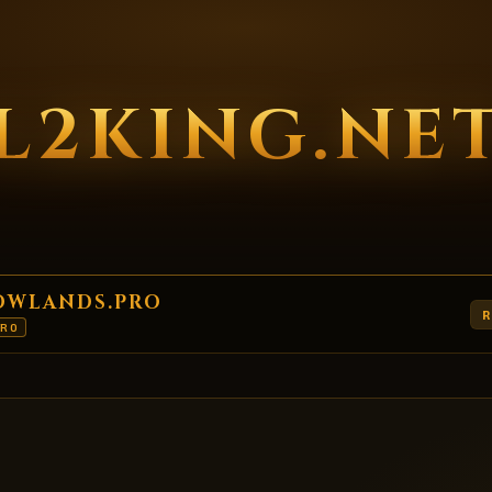
L2KING.NE
DOWLANDS.PRO
R
PRO