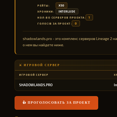
X50
РЕЙТЫ:
INTERLUDE
ХРОНИКИ:
1
КОЛ-ВО СЕРВЕРОВ ПРОЕКТА:
0
ГОЛОСІВ ЗА ПРОЕКТ:
shadowlands.pro - это комплекс серверов Lineage 2 н
о нем вы найдете ниже.
⚔️ ИГРОВОЙ СЕРВЕР
ИГРОВОЙ СЕРВЕР
Х
SHADOWLANDS.PRO
I
👍 ПРОГОЛОСОВАТЬ ЗА ПРОЕКТ