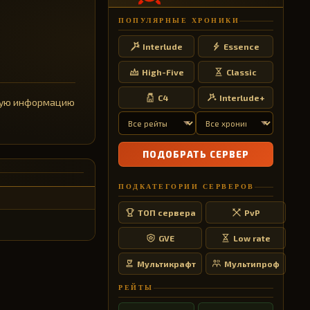
ПОПУЛЯРНЫЕ ХРОНИКИ
Interlude
Essence
High-Five
Classic
C4
Interlude+
обную информацию
ПОДОБРАТЬ СЕРВЕР
ПОДКАТЕГОРИИ СЕРВЕРОВ
ТОП сервера
PvP
GVE
Low rate
Мультикрафт
Мультипроф
РЕЙТЫ