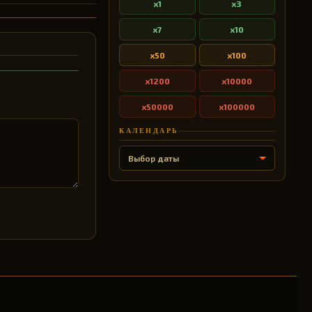
x1
x3
x7
x10
x50
x100
x1200
x10000
x50000
x100000
КАЛЕНДАРЬ
Выбор даты