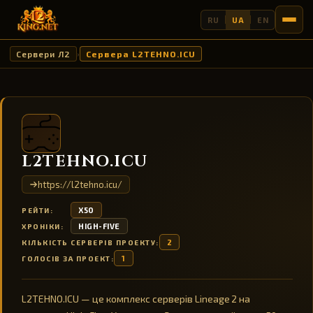
RU
UA
EN
Сервери Л2
Сервера L2TEHNO.ICU
›
L2TEHNO.ICU
https://l2tehno.icu/
X50
РЕЙТИ:
HIGH-FIVE
ХРОНІКИ:
2
КІЛЬКІСТЬ СЕРВЕРІВ ПРОЕКТУ:
1
ГОЛОСІВ ЗА ПРОЕКТ:
L2TEHNO.ICU — це комплекс серверів Lineage 2 на