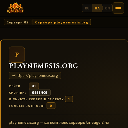
RU
UA
EN
Сервери Л2
Сервера playnemesis.org
›
P
PLAYNEMESIS.ORG
https://playnemesis.org
X1
РЕЙТИ:
ESSENCE
ХРОНІКИ:
1
КІЛЬКІСТЬ СЕРВЕРІВ ПРОЕКТУ:
0
ГОЛОСІВ ЗА ПРОЕКТ:
playnemesis.org — це комплекс серверів Lineage 2 на