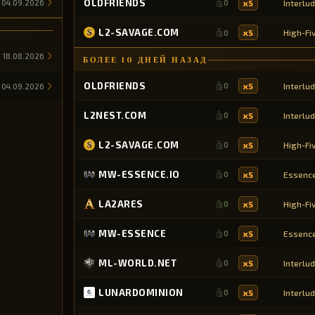
OLDFRIENDS
x5
Interlu
04.09.2026
0
L2-SAVAGE.COM
x5
High-Fi
0
18.08.2026
БОЛЕЕ 10 ДНЕЙ НАЗАД
OLDFRIENDS
x5
Interlu
0
04.09.2026
L2NEST.COM
x5
Interlu
0
L2-SAVAGE.COM
x5
High-Fi
0
MW-ESSENCE.IO
x5
Essenc
0
LA2ARES
x5
High-Fi
0
MW-ESSENCE
x5
Essenc
0
ML-WORLD.NET
x5
Interlu
0
LUNARDOMINION
x5
Interlu
0