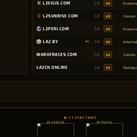
L2EIGIS.COM
x5
Essenc
0
L2SUNRISE.COM
x5
Classic
0
L2PERI.COM
x5
Essenc
0
LA2.BY
x5
Interlu
0
WAROFRACES.COM
x5
Classic
0
LA2CH.ONLINE
x5
Epilogu
0
📊 СТАТИСТИКА
ЗА НЕДЕЛЮ
ЗА МЕСЯЦ