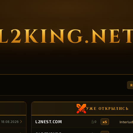
L2KING.NE
R
УЖЕ ОТКРЫЛИСЬ
L2NEST.COM
x5
Interlu
18.08.2026
0